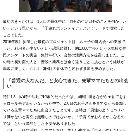
最初のきっかけは、1人目の育休中に「自分の生活以外のことを何かした
い」という思いから、「子連れボランティア」というワードで検索した
ことでした。
2016年度に参加した最初のプロジェクトは、八王子の町内会への支援で
した。利用者が少ないという課題に対し、約1,000世帯という大規模な住
民アンケートの実施・集計を行い、会館の活用方法を提案しました。こ
の時の初対面の人と、普段の業務とは全く違うことに挑むという経験が
非常に楽しく、2回目、3回目の育休でも迷わず参加を決めました。
「普通の人なんだ」と安心できた、先輩ママたちとの出会
い
特に1人目の時の活動で印象的だったのは、周囲に働きながら子育てをす
るロールモデルがいなかった中で、2人目のお子さんを育てながら参加し
ている先輩ママたちに出会えたことです。当時は「男性のようにバリバ
リ働かないと両立は無理なのではないか」「子育てがおろそかになるの
では」という漠然とした不安がありました。
しかし、一緒に活動したママたちは、忙しい中でも「自分が作りたいか