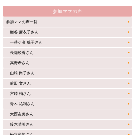
参加ママの声
参加ママの声一覧
熊谷 麻衣子さん
一番ケ瀬 瑶子さん
長瀬綾香さん
高野希さん
山崎 尚子さん
前田 文さん
宮崎 梢さん
青木 祐利さん
大西友美さん
鈴木晴美さん
松谷彩加さん