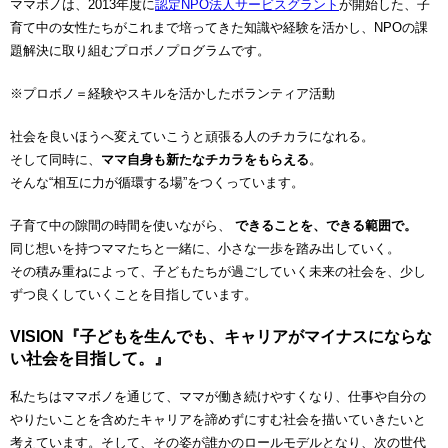
ママボノは、2013年度に
認定NPO法人サービスグラント
が開始した、
子
育て中の女性たちがこれまで培ってきた知識や経験を活かし、NPOの課
題解決に取り組むプロボノプログラムです。
※プロボノ＝経験やスキルを活かしたボランティア活動
社会を良いほうへ変えていこうと頑張る人のチカラになれる。
そして同時に、
ママ自身も新たなチカラをもらえる
。
そんな“相互に力が循環する場”をつくっています。
子育て中の隙間の時間を使いながら、
できることを、できる範囲で。
同じ想いを持つママたちと一緒に、小さな一歩を踏み出していく。
その積み重ねによって、子どもたちが過ごしていく未来の社会を、少し
ずつ良くしていくことを目指しています。
VISION『子どもを生んでも、キャリアがマイナスにならな
い社会を目指して。』
私たちはママボノを通じて、ママが働き続けやすくなり、仕事や自分の
やりたいことを含めたキャリアを諦めずにすむ社会を描いていきたいと
考えています。そして、その姿が誰かのロールモデルとなり、次の世代