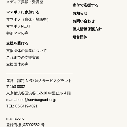
メディア掲載・受賞歴
寄付で応援する
ママボノに参加する
お知らせ
ママボノ（育休・離職中）
お問い合わせ
ママボノNEXT
個人情報保護方針
参加ママの声
運営団体
支援を受ける
支援団体の募集について
これまでの支援実績
支援団体の声
運営 認定 NPO 法人サービスグラント
〒150-0002
東京都渋谷区渋谷 1-2-10 中里ビル 4 階
mamabono@servicegrant.or.jp
TEL: 03-6419-4021
mamabono
登録商標 第5902582 号