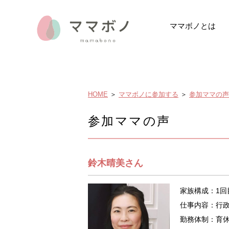
ママボノとは
ママボノとは
イベントレポー
データでみるマ
メディア掲載・
HOME
＞
ママボノに参加する
＞
参加ママの声
参加ママの声
鈴木晴美さん
家族構成：1回
仕事内容：行
勤務体制：育