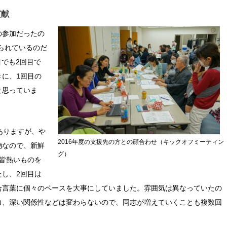
貢献
の参加だったの
られているのだ
目でも2回目で
に、1回目の
と思っていま
ありますが、や
2016年度の支援先の方との顔合わせ（キックオフミーティン
物なので、新鮮
グ）
皆熱いものを
し、2回目は
合言葉に個々のペースを大事にしていました。雰囲気は異なっていたの
力、深い関係性などは変わらないので、同志が増えていくことも複数回