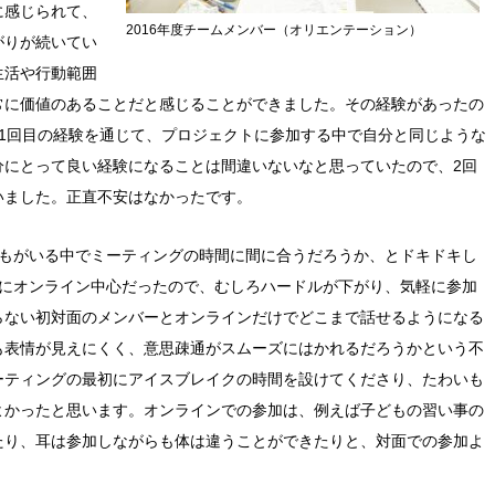
に感じられて、
2016年度チームメンバー（オリエンテーション）
がりが続いてい
生活や行動範囲
常に価値のあることだと感じることができました。その経験があったの
1回目の経験を通じて、プロジェクトに参加する中で自分と同じような
分にとって良い経験になることは間違いないなと思っていたので、2回
いました。正直不安はなかったです。
どもがいる中でミーティングの時間に間に合うだろうか、とドキドキし
的にオンライン中心だったので、むしろハードルが下がり、気軽に参加
らない初対面のメンバーとオンラインだけでどこまで話せるようになる
も表情が見えにくく、意思疎通がスムーズにはかれるだろうかという不
ーティングの最初にアイスブレイクの時間を設けてくださり、たわいも
よかったと思います。オンラインでの参加は、例えば子どもの習い事の
たり、耳は参加しながらも体は違うことができたりと、対面での参加よ