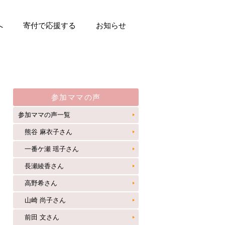
へ
寄付で応援する
お知らせ
参加ママの声
参加ママの声一覧
熊谷 麻衣子さん
一番ケ瀬 瑶子さん
長瀬綾香さん
高野希さん
山崎 尚子さん
前田 文さん