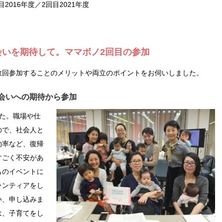
2016年度／2回目2021年度
会いを期待して。ママボノ2回目の参加
数回参加することのメリットや両立のポイントをお伺いしました。
出会いへの期待から参加
た。職場や仕
ので、社会人と
効率など、復帰
すごく不安があ
ものイベントに
ランティアをし
い、申し込みま
は、子育てをし