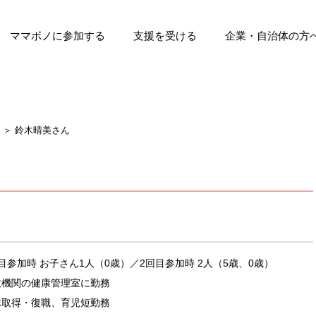
ママボノに参加する
支援を受ける
企業・自治体の方
ト
マボノ
受賞歴
ママボノ（育休・離職中）
ママボノNEXT
参加ママの声
支援団体の募集について
これまでの支援実績
支援団体の声
企業に導入する
自治体の方へ
＞ 鈴木晴美さん
目参加時 お子さん1人（0歳）／2回目参加時 2人（5歳、0歳）
政機関の健康管理室に勤務
休取得・復職、育児短勤務