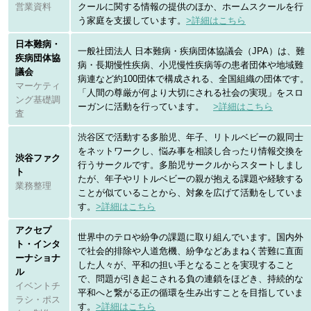
営業資料
クールに関する情報の提供のほか、ホームスクールを行
う家庭を支援しています。
>詳細はこちら
日本難病・
一般社団法人 日本難病・疾病団体協議会（JPA）は、難
疾病団体協
病・長期慢性疾病、小児慢性疾病等の患者団体や地域難
議会
病連など約100団体で構成される、全国組織の団体です。
マーケティ
「人間の尊厳が何より大切にされる社会の実現」をスロ
ング基礎調
ーガンに活動を行っています。
>詳細はこちら
査
渋谷区で活動する多胎児、年子、リトルベビーの親同士
をネットワークし、悩み事を相談し合ったり情報交換を
渋谷ファク
行うサークルです。多胎児サークルからスタートしまし
ト
たが、年子やリトルベビーの親が抱える課題や経験する
業務整理
ことが似ていることから、対象を広げて活動をしていま
す。
>詳細はこちら
アクセプ
世界中のテロや紛争の課題に取り組んでいます。国内外
ト・インタ
で社会的排除や人道危機、紛争などあまねく苦難に直面
ーナショナ
した人々が、平和の担い手となることを実現すること
ル
で、問題が引き起こされる負の連鎖をほどき、持続的な
イベントチ
平和へと繋がる正の循環を生み出すことを目指していま
ラシ・ポス
す。
>詳細はこちら