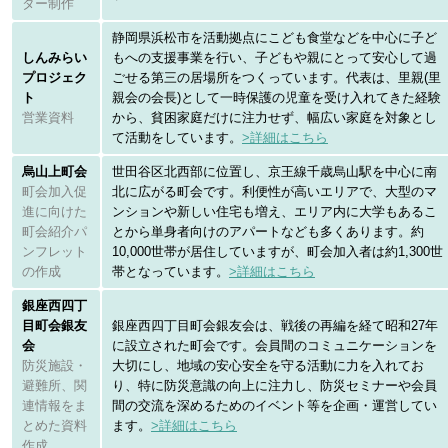
ター制作
静岡県浜松市を活動拠点にこども食堂などを中心に子ど
しんみらい
もへの支援事業を行い、子どもや親にとって安心して過
プロジェク
ごせる第三の居場所をつくっています。代表は、里親(里
ト
親会の会長)として一時保護の児童を受け入れてきた経験
営業資料
から、貧困家庭だけに注力せず、幅広い家庭を対象とし
て活動をしています。
>詳細はこちら
烏山上町会
世田谷区北西部に位置し、京王線千歳烏山駅を中心に南
町会加入促
北に広がる町会です。利便性が高いエリアで、大型のマ
進に向けた
ンションや新しい住宅も増え、エリア内に大学もあるこ
町会紹介パ
とから単身者向けのアパートなども多くあります。約
ンフレット
10,000世帯が居住していますが、町会加入者は約1,300世
の作成
帯となっています。
>詳細はこちら
銀座西四丁
目町会銀友
銀座西四丁目町会銀友会は、戦後の再編を経て昭和27年
会
に設立された町会です。会員間のコミュニケーションを
防災施設・
大切にし、地域の安心安全を守る活動に力を入れてお
避難所、関
り、特に防災意識の向上に注力し、防災セミナーや会員
連情報をま
間の交流を深めるためのイベント等を企画・運営してい
とめた資料
ます。
>詳細はこちら
作成