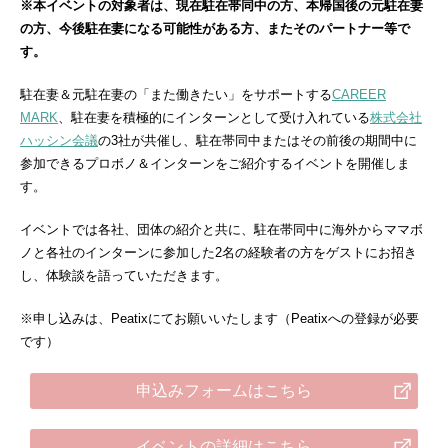
※本イベントの対象者は、現在駐在帯同中の方、本帰国後の元駐在妻
の方、今後駐在妻になる可能性がある方、またそのパートナー等で
す。
駐在妻＆元駐在妻の「また働きたい」をサポートする
CAREER
MARK
、駐在妻を積極的にインターンとして受け入れている
株式会社
ハッシン会議
の3社が共催し、駐在帯同中またはその前後の期間中に
参加できるプロボノ＆インターンをご紹介するイベントを開催しま
す。
イベントでは各社、団体の紹介と共に、駐在帯同中に海外からママボ
ノと各社のインターンに参加した2名の経験者の方をゲストにお招き
し、体験談を語っていただきます。
※申し込みは、Peatixにてお願いいたします（Peatixへの登録が必要
です）
申込みフォームはこちら
イベントの詳細はこちら