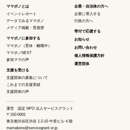
ママボノとは
企業・自治体の方へ
イベントレポート
企業に導入する
データでみるママボノ
行政の方へ
メディア掲載・受賞歴
寄付で応援する
ママボノに参加する
お知らせ
ママボノ（育休・離職中）
お問い合わせ
ママボノNEXT
個人情報保護方針
参加ママの声
運営団体
支援を受ける
支援団体の募集について
これまでの支援実績
支援団体の声
運営 認定 NPO 法人サービスグラント
〒150-0002
東京都渋谷区渋谷 1-2-10 中里ビル 4 階
mamabono@servicegrant.or.jp