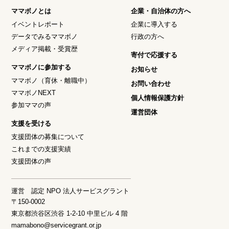
ママボノとは
企業・自治体の方へ
イベントレポート
企業に導入する
データでみるママボノ
行政の方へ
メディア掲載・受賞歴
寄付で応援する
ママボノに参加する
お知らせ
ママボノ（育休・離職中）
お問い合わせ
ママボノNEXT
個人情報保護方針
参加ママの声
運営団体
支援を受ける
支援団体の募集について
これまでの支援実績
支援団体の声
運営 認定 NPO 法人サービスグラント
〒150-0002
東京都渋谷区渋谷 1-2-10 中里ビル 4 階
mamabono@servicegrant.or.jp