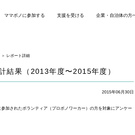
ママボノに参加する
支援を受ける
企業・自治体の方
ト
マボノ
受賞歴
ママボノ（育休・離職中）
ママボノNEXT
参加ママの声
支援団体の募集について
これまでの支援実績
支援団体の声
企業に導入する
自治体の方へ
＞ レポート詳細
結果（2013年度〜2015年度）
2015年06月30日
に参加されたボランティア（プロボノワーカー）の方を対象にアンケー