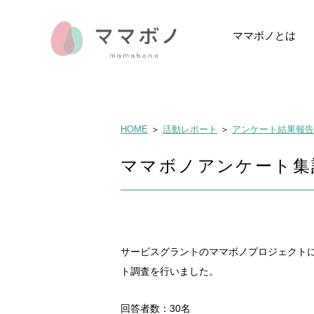
ママボノとは
ママボノとは
イベントレポー
データでみるマ
メディア掲載・
HOME
＞
活動レポート
＞
アンケート結果報告
ママボノアンケート集計
サービスグラントのママボノプロジェクト
ト調査を行いました。
回答者数：30名