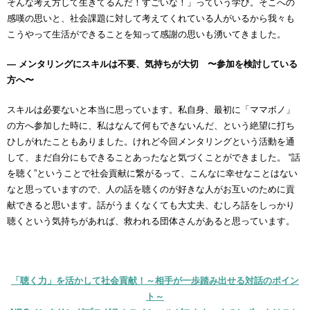
そんな考え方して生きてるんだ！すごいな！」っていう学び。そこへの
感嘆の思いと、社会課題に対して考えてくれている人がいるから我々も
こうやって生活ができることを知って感謝の思いも湧いてきました。
― メンタリングにスキルは不要、気持ちが大切 〜参加を検討している
方へ〜
スキルは必要ないと本当に思っています。私自身、最初に「ママボノ」
の方へ参加した時に、私はなんて何もできないんだ、という絶望に打ち
ひしがれたこともありました。けれど今回メンタリングという活動を通
して、まだ自分にもできることあったなと気づくことができました。 “話
を聴く”ということで社会貢献に繋がるって、こんなに幸せなことはない
なと思っていますので、人の話を聴くのが好きな人がお互いのために貢
献できると思います。話がうまくなくても大丈夫、むしろ話をしっかり
聴くという気持ちがあれば、救われる団体さんがあると思っています。
「聴く力」を活かして社会貢献！～相手が一歩踏み出せる対話のポイン
ト～