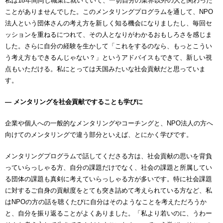
私は18年間同じ職業に就いていて、一切自分の業界以外の人と関わった
ことがありませんでした。このメンタリングプログラムを通して、NPO
法人という団体さんの考え方を新しく知る機会になりましたし、毎回セ
ッションを重ねるにつれて、その人となりがわかるおもしろさを感じま
した。さらに自分の経験を生かして「これをするのなら、もっとこうい
う考え方もできるんじゃない？」というアドバイスもできて、新しい視
点もいただける。私にとっては天国みたいな社会貢献だと思っていま
す。
― メンタリングを社会貢献ですることも学びに
企業や個人への一般的なメンタリングやコーチングと、NPO法人の方へ
向けてのメンタリングで違う部分といえば、とにかく学びです。
メンタリングプログラムで話してくださる方は、社会貢献の思いを背負
っていらっしゃる方、自分の課題だけでなく、社会の課題と所属してい
る団体の課題も真剣に考えていらっしゃる方が多いです。特に社会課題
に対するご自身の貢献度をとても突き詰めて考えられている方など、私
はNPOの方の話を聴くたびに自分はそのようなことを考えただろうか
と、自分を振り返ることがよくありました。「私より若いのに、うわー