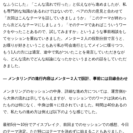
なふうにした」「こんな流れで行った」と伝えながら進めましたが、私
も専門的な知識があるわけではないので、ペアの方の意見と合わせて
「次回はこんなテーマを話していきましょうか」「このテーマが終わっ
たら次どんなテーマにしましょう」「そのテーマであればこういうワー
クをやったことあるので、試してみますか」というような事前相談をし
てセッションを重ねていきました。メンター２人の役割分担で言うと、
お喋りが好きということもあり私が司会進行としてメインに喋りつつ、
もう1人の方には適宜、途中で気がついたことを発言していただきなが
ら、どんな流れでどんな結論になったかというまとめの話をしていただ
きました。
― メンタリングの進行内容はメンター２人で設計、事前には目線合わせ
メンタリングのセッションの中身、詳細な進め方については、運営側か
ら大体の流れは示してもらえますが、セッションでのワークは決められ
たものは特になく、中身は個々に任されていました。時間は40分あるの
で、私たちの進め方は例えば以下のような感じでした。
最初5分〜10分でアイスブレイク、前回までのセッションでの感想、今日
のテーマ決定。ただ時にはテーマを決めずに始まることもありました。