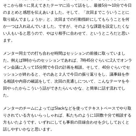
そこから徐々に見えてきたテーマに沿って話をし、最後5分〜10分で今日
のまとめと感想を伝えあいました。そして、「次回までこういうことに
取り組んでましょうか」と、次回までの行動指針にしてもらうことを何
か一つは入れ込んでいました。ですが、そのような課題を設定したくな
い人もいると思うので、やはり相手に合わせて、というところだと思い
ます。
メンター同士での打ち合わせ時間はセッションの前後に取っていまし
た。例えば8時からのセッションであれば、7時45分ぐらいに2人でオンラ
イン会議に入って15分間で今日の計画を相談。そして、40分ぐらいでセ
ッションが終わると、そのあと２人で今日の振り返りをし、議事録を作
る相談や内容の確認をして、次回の見通しについて、こんなテーマを今
回やったからこういう話ができたらいいかな、と簡単に話す流れでし
た。
メンターのチームによってはSlackなどを使ってテキストベースでやり取
りされている方もいらっしゃれば、私たちのように1回数十分で相談する
方もいたようです。いずれにしても事前の目線合わせを少ししておくと
話しやすいかなと思います。