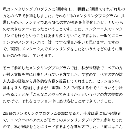
私はメンタリングプログラムに2回参加し、1回目と2回目でそれぞれ別の
方とのペアで参加をしました。それら2回のメンタリングプログラムに共
通したのが、メンティであるNPOの方が強みを言語化したい、というも
のが大きなテーマだったということです。また、メンター２人でメンタ
リングを行うということはあまり多くないことですよね。一般的にコー
チングやメンタリングは一対一でする場合が多いと思います。ですの
で、実際にメンター２人でメンタリングをしたというのはどのように進
めたのかをお話していきます。
初めて参加したメンタリングプログラムでは、私が未経験で、ペアの方
が対人支援を主に仕事とされている方でした。ですので、ペアの方が対
人支援の経験から具体的な内容を提案してくれました。セッション中、
基本は３人で話はしますが、事前に２人で相談する中で「こういう手法
があるよ」とか「こんなことやってみようか」というペアの方の提案の
おかげで、それをセッション中に盛り込むことができていました。
2回目のメンタリングプログラム参加になると、今度は逆に私が経験者
で、メンターのペアの方が初めてのメンタリングプログラム参加だった
ので、私が経験をもとにリードするような進め方でした。「前回はこん