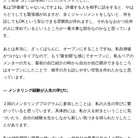
グで気をつけて話を聞いていたポイントでした。
私は“評価者”じゃないんですよね。評価する人を相手に話をすると、やは
りどうしても緊張感が出ますが、全くジャッジメントをしないと、何を
話してもOKという安心できる雰囲気が作れますし、それをなおかつ社外
の人に求めているというところが一番大事な部分なのかなと思っていま
す。
あとは本当に、ざっくばらんに、オープンにすることですね。私自身嘘
がつけないタイプなので、もう“腹全開“な感じでオープンに、私もペアの
メンターの方も、最初の自己紹介の時から自分が自己開示できるところ
はオープンにしたことで、相手の方も話しやすい空気を作れたかなと思
っています。
― メンタリング経験が人生の学びに
２回のメンタリングプログラムに参加したことは、私の人生の学びに繋
がっていると思っています。具体的には、私が人を好きということに気
づいたり、自分の経験を生かしながら新しい気づきを得られたりしたこ
とがあります。