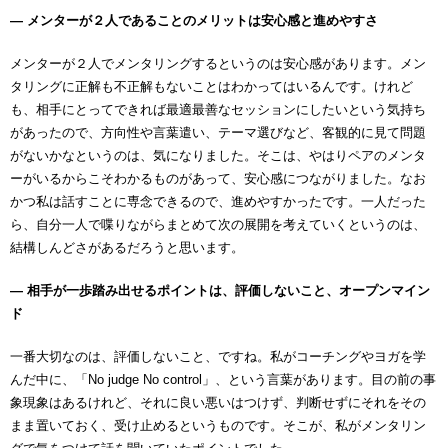
― メンターが２人であることのメリットは安心感と進めやすさ
メンターが２人でメンタリングするというのは安心感があります。メン
タリングに正解も不正解もないことはわかってはいるんです。けれど
も、相手にとってできれば最適最善なセッションにしたいという気持ち
があったので、方向性や言葉遣い、テーマ選びなど、客観的に見て問題
がないかなというのは、気になりました。そこは、やはりペアのメンタ
ーがいるからこそわかるものがあって、安心感につながりました。なお
かつ私は話すことに専念できるので、進めやすかったです。一人だった
ら、自分一人で喋りながらまとめて次の展開を考えていくというのは、
結構しんどさがあるだろうと思います。
― 相手が一歩踏み出せるポイントは、評価しないこと、オープンマイン
ド
一番大切なのは、評価しないこと、ですね。私がコーチングやヨガを学
んだ中に、「No judge No control」、という言葉があります。目の前の事
象現象はあるけれど、それに良い悪いはつけず、判断せずにそれをその
まま置いておく、受け止めるというものです。そこが、私がメンタリン