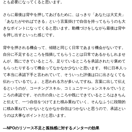
とも必要になってくると思います。
さらに最後は背中を押してあげるために、はっきり「あなたは大丈夫」
「あなたがやればできる」という言葉掛けで自信を持ってもらうのも大
きなポイントになってくると思います。動機づけをしながら最後は背中
を押し出すといった感じです。
背中を押される機会って、傾聴と同じく日常であまり機会がないです。
自分に不足するところを指摘してもらうことは日常であるかもしれませ
んが、既にできているところ、足りているところを承認されたり褒めて
もらったりするって機会ってなかなか少ないと思います。 特に日本人っ
て本当に承認下手と言われていて、そういった評価は口に出さなくても
伝わっているでしょ、と思われる方が多いんですね。言葉に出して伝え
るというのが、コーチングスキル、コミュニケーションスキルでいうと
ころの承認です。その方の良いところや既にできているところはきちん
と伝えて、一つ自信をつけてまた積み重ねていく、そんなふうに段階的
に積み重ねていかないとなかなか自信はつかないと思うので、承認とい
うのは大事なポイントだと思います。
―NPOのリソース不足と孤独感に対するメンターの効果