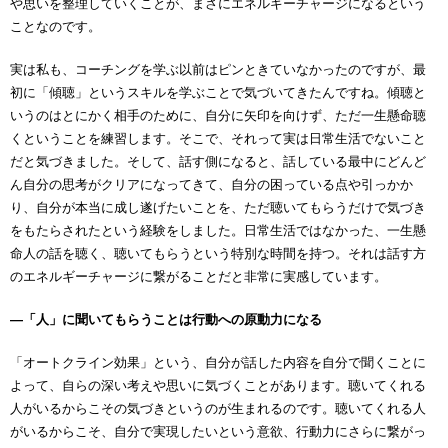
や思いを整理していくことが、まさにエネルギーチャージになるという
ことなのです。
実は私も、コーチングを学ぶ以前はピンときていなかったのですが、最
初に「傾聴」というスキルを学ぶことで気づいてきたんですね。傾聴と
いうのはとにかく相手のために、自分に矢印を向けず、ただ一生懸命聴
くということを練習します。そこで、それって実は日常生活でないこと
だと気づきました。そして、話す側になると、話している最中にどんど
ん自分の思考がクリアになってきて、自分の困っている点や引っかか
り、自分が本当に成し遂げたいことを、ただ聴いてもらうだけで気づき
をもたらされたという経験をしました。日常生活ではなかった、一生懸
命人の話を聴く、聴いてもらうという特別な時間を持つ。それは話す方
のエネルギーチャージに繋がることだと非常に実感しています。
―
「人」に聞いてもらうことは行動への原動力になる
「オートクライン効果」という、自分が話した内容を自分で聞くことに
よって、自らの深い考えや思いに気づくことがあります。聴いてくれる
人がいるからこその気づきというのが生まれるのです。聴いてくれる人
がいるからこそ、自分で実現したいという意欲、行動力にさらに繋がっ