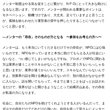
メンター制度はやる気を促すことに繋がり、N P Oにとって大きな助けに
なるなと思います。ですので、メンターが関われる重要なポイントは、
モチベーション、動機づけであり、大丈夫、足りていますよと言うこと
が、孤独を紛らわせたり運営者の背中を押したりすることにつながって
いくと思います。
―メンターの「存在」そのものが力となる 〜参加をお考えの方へ〜
メンターは、もう本当にいてくださるだけでその存在が、NPOには心強
いものです。NPOをやっていますと本当に助けてもらえる人が社会にい
ないなと、つい感じてしまいがちなんですね。プロボノでNPOに関わる
方は業界が違うことやスキルがないことを不安に思う方もいらっしゃる
と思いますが、業界が違うからいいんです。スキルなんていらないんで
すよ。別業界の話を聞ける機会なんてないので、別の視点がなかなか手
に入らない。話を聞いてもらって、今までと違うことをぱっとお話され
るだけで、視界がぱっと開けるようなことって結構沢山ある。その存在
が私達の力になります。
社会に、自分たちのNPOを助けてくれようとする人がいるんだって、ま
ずはその存在だけでどれだけ心強いか。自信を持って皆さんにメンター