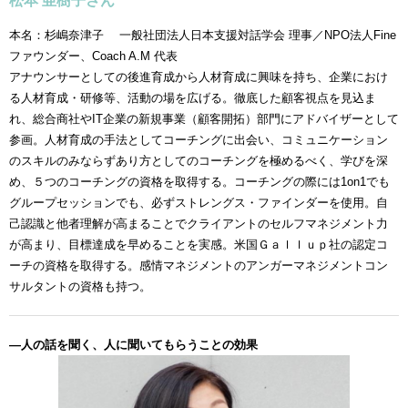
松本 亜樹子さん
本名：杉嶋奈津子 一般社団法人日本支援対話学会 理事／NPO法人Fine
ファウンダー、Coach A.M 代表
アナウンサーとしての後進育成から人材育成に興味を持ち、企業におけ
る人材育成・研修等、活動の場を広げる。徹底した顧客視点を見込ま
れ、総合商社やIT企業の新規事業（顧客開拓）部門にアドバイザーとして
参画。人材育成の手法としてコーチングに出会い、コミュニケーション
のスキルのみならずあり方としてのコーチングを極めるべく、学びを深
め、５つのコーチングの資格を取得する。コーチングの際には1on1でも
グループセッションでも、必ずストレングス・ファインダーを使用。自
己認識と他者理解が高まることでクライアントのセルフマネジメント力
が高まり、目標達成を早めることを実感。米国Ｇａｌｌｕｐ社の認定コ
ーチの資格を取得する。感情マネジメントのアンガーマネジメントコン
サルタントの資格も持つ。
―人の話を聞く、人に聞いてもらうことの効果