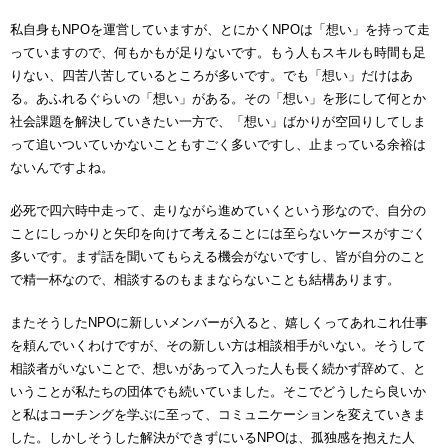
私自身もNPOを運営していますが、とにかくNPOは「想い」を持って走
っていますので、何もかもが足りないです。もう人もスキルも時間も足
りない、四苦八苦しているところが多いです。でも「想い」だけはあ
る。あふれるぐらいの「想い」がある。その「想い」を形にして何とか
社会課題を解決していきたい一方で、「想い」ばかりが空回りしてしま
って追いついていかないこともすごく多いですし、止まっている余裕は
ないんですよね。
必死で四六時中走って、走りながら進めていくという形なので、自分の
ことにしっかりと矢印を向けて考えることには至らないケースがすごく
多いです。まず話を聞いてもらえる機会がないですし、皆が自分のこと
で精一杯なので、相談するのもままならないことも結構あります。
またそうしたNPOに新しいメンバーが入ると、嬉しくってあれこれ仕事
を頼んでいくわけですが、その新しい方は相談相手がいない。そうして
相談者がいないことで、想いがあって入った人も長く続かず辞めて、と
いうことが私たちの団体でも続いていました。そこでどうしたら良いか
と私はコーチングを学ぶに至って、コミュニケーションを変えていきま
した。しかしそうした解決ができずにいるNPOは、孤独感を抱えた人