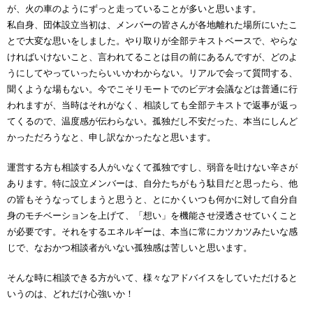
が、火の車のようにずっと走っていることが多いと思います。
私自身、団体設立当初は、メンバーの皆さんが各地離れた場所にいたこ
とで大変な思いをしました。やり取りが全部テキストベースで、やらな
ければいけないこと、言われてることは目の前にあるんですが、どのよ
うにしてやっていったらいいかわからない。リアルで会って質問する、
聞くような場もない。今でこそリモートでのビデオ会議などは普通に行
われますが、当時はそれがなく、相談しても全部テキストで返事が返っ
てくるので、温度感が伝わらない。孤独だし不安だった、本当にしんど
かっただろうなと、申し訳なかったなと思います。
運営する方も相談する人がいなくて孤独ですし、弱音を吐けない辛さが
あります。特に設立メンバーは、自分たちがもう駄目だと思ったら、他
の皆もそうなってしまうと思うと、とにかくいつも何かに対して自分自
身のモチベーションを上げて、「想い」を機能させ浸透させていくこと
が必要です。それをするエネルギーは、本当に常にカツカツみたいな感
じで、なおかつ相談者がいない孤独感は苦しいと思います。
そんな時に相談できる方がいて、様々なアドバイスをしていただけると
いうのは、どれだけ心強いか！