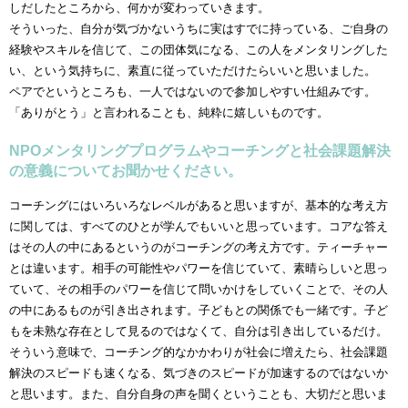
しだしたところから、何かが変わっていきます。
そういった、自分が気づかないうちに実はすでに持っている、ご自身の
経験やスキルを信じて、この団体気になる、この人をメンタリングした
い、という気持ちに、素直に従っていただけたらいいと思いました。
ペアでというところも、一人ではないので参加しやすい仕組みです。
「ありがとう」と言われることも、純粋に嬉しいものです。
NPOメンタリングプログラムやコーチングと社会課題解決
の意義についてお聞かせください。
コーチングにはいろいろなレベルがあると思いますが、基本的な考え方
に関しては、すべてのひとが学んでもいいと思っています。コアな答え
はその人の中にあるというのがコーチングの考え方です。ティーチャー
とは違います。相手の可能性やパワーを信じていて、素晴らしいと思っ
ていて、その相手のパワーを信じて問いかけをしていくことで、その人
の中にあるものが引き出されます。子どもとの関係でも一緒です。子ど
もを未熟な存在として見るのではなくて、自分は引き出しているだけ。
そういう意味で、コーチング的なかかわりが社会に増えたら、社会課題
解決のスピードも速くなる、気づきのスピードが加速するのではないか
と思います。また、自分自身の声を聞くということも、大切だと思いま