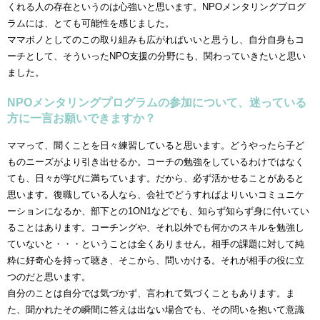
くれる人の存在というのは心強いと思います。NPOメンタリングプログ
ラムには、とても可能性を感じました。
ママボノとしてのこの取り組みも広がればいいと思うし、自分自身もコ
ーチとして、そういったNPO支援の分野にも、関わっていきたいと思い
ました。
NPOメンタリングプログラムの参加について、迷っている
方に一言お願いできますか？
ママって、聞くことを日々練習していると思います。どうやったら子ど
ものニーズがより引き出せるか。コーチの勉強をしているわけではなく
ても、日々が学びに満ちています。だから、必ず活かせることがあると
思います。復職している人なら、会社でどうすればよりいいコミュニケ
ーションになるか、部下との1ON1などでも、知らず知らず身に付いてい
ることはあります。コーチングや、それ以外でも何かのスキルを勉強し
ていないと・・・ということは全くありません。相手の課題に対して純
粋に好奇心を持って聴き、そこから、問いかける。それが相手の役に立
つのだと思います。
自分のことは自分では気づかず、言われて気づくこともあります。ま
た、聞かれたその瞬間に答えは出ない場合でも、その問いを抱いて意識