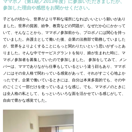
ママボノ（第1期／2013年度）に参加いただきましたが、
参加した理由や感想をお聞かせください。
子どもの頃から、世界がより平和な場所になればいいという願いがあり
ました。世界の貧困、紛争、教育などの問題が、なぜだか心にかかって
いて、そんなことから、ママボノ参加前から、プロボノには関心を持っ
ていました。弁護士として働いた後、企業の法務部で勤務していました
が、世界をよりよくすることにもっと関わりたいという思いがずっとあ
りました。そんな中でサービスグラントを知り、娘が生まれた時に、マ
マボノ参加者を募集していたので参加しました。 参加をしてみて、メン
バーは、ママでありながら仕事もしているという違う顔もあり、ママボ
ノにはその全人格で関わっている感覚があって、それがすごく心地よか
ったです。企業で働いているときには、自分は本来多面的でも、その中
のごくごく一部だけを使っているような感じ。でも、ママボノのときに
は全人格の私として、もっといろいろな面を活かせている感じがして、
自由で豊かな感覚でした。