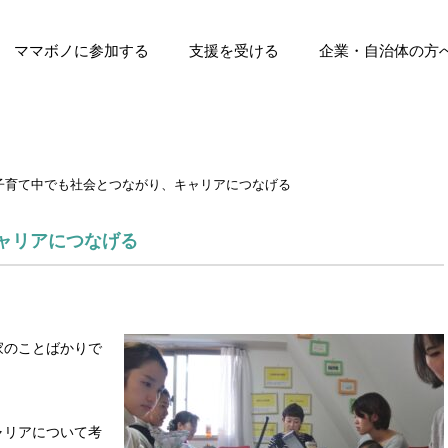
ママボノに参加する
支援を受ける
企業・自治体の方
ト
マボノ
受賞歴
ママボノ（育休・離職中）
ママボノNEXT
参加ママの声
支援団体の募集について
これまでの支援実績
支援団体の声
企業に導入する
自治体の方へ
子育て中でも社会とつながり、キャリアにつなげる
ャリアにつなげる
家のことばかりで
ャリアについて考