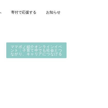
へ
寄付で応援する
お知らせ
ママボノ紹介オンラインイベ
ント：子育て中でも社会とつ
ながり、キャリアにつなげる