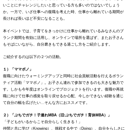
いことにチャレンジしたいと思っている方も多いのではないでしょう
か。一方で、いざ仕事への復職を考えた時、仕事から離れている期間が
長ければ長いほど不安になることも。
本イベントでは、子育てをきっかけに仕事から離れているみなさんのブ
ランク期間を有効に活用し、オンラインで場所を選ばず、またお子さん
もそばにいながら、自分磨きもできる過ごし方をご紹介します。
ご紹介するのは以下の２つの活動。
１）「ママボノ」
復職に向けたウォーミングアップと同時に社会貢献活動を行えるボラン
ティア活動「ママボノ」。お子さん連れで参加できるのも大きな魅力で
す。しかも今年度はオンラインでプロジェクトを行います。復職や再就
職に向けて仕事の感覚を取り戻せるか心配、今しかできない経験を通じ
て自分の幅を広げたい…そんな方におススメです。
２）「ぷちでガチ！子連れMBA（旧:ぷちでガチ！育休MBA）」
「子どもがいるからこそ自分らしく生きる！」
仲間と共に学び（Knowing）、挑戦する中で（Doing）、自分をらしさに