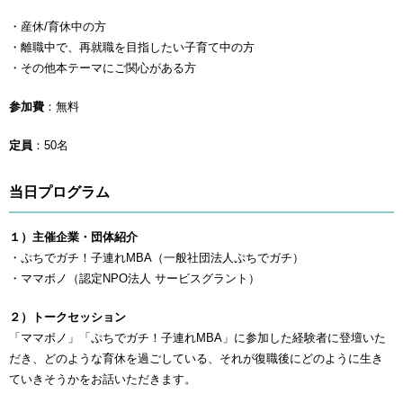
・産休/育休中の方
・離職中で、再就職を目指したい子育て中の方
・その他本テーマにご関心がある方
参加費
：無料
定員
：50名
当日プログラム
１）主催企業・団体紹介
・ぷちでガチ！子連れMBA（一般社団法人ぷちでガチ）
・ママボノ（認定NPO法人 サービスグラント）
２）トークセッション
「ママボノ」「ぷちでガチ！子連れMBA」に参加した経験者に登壇いた
だき、どのような育休を過ごしている、それが復職後にどのように生き
ていきそうかをお話いただきます。