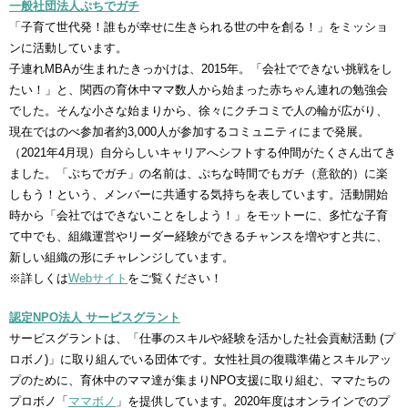
一般社団法人ぷちでガチ
「子育て世代発！誰もが幸せに生きられる世の中を創る！」をミッショ
ンに活動しています。
子連れMBAが生まれたきっかけは、2015年。「会社でできない挑戦をし
たい！」と、関西の育休中ママ数人から始まった赤ちゃん連れの勉強会
でした。そんな小さな始まりから、徐々にクチコミで人の輪が広がり、
現在ではのべ参加者約3,000人が参加するコミュニティにまで発展。
（2021年4月現）自分らしいキャリアへシフトする仲間がたくさん出てき
ました。「ぷちでガチ」の名前は、ぷちな時間でもガチ（意欲的）に楽
しもう！という、メンバーに共通する気持ちを表しています。活動開始
時から「会社ではできないことをしよう！」をモットーに、多忙な子育
て中でも、組織運営やリーダー経験ができるチャンスを増やすと共に、
新しい組織の形にチャレンジしています。
※
詳しくは
Webサイト
をご覧ください！
認定NPO法人 サービスグラント
サービスグラントは、「仕事のスキルや経験を活かした社会貢献活動 (プ
ロボノ)」に取り組んでいる団体です。女性社員の復職準備とスキルアッ
プのために、育休中のママ達が集まりNPO支援に取り組む、ママたちの
プロボノ「
ママボノ
」を提供しています。2020年度はオンラインでのプ