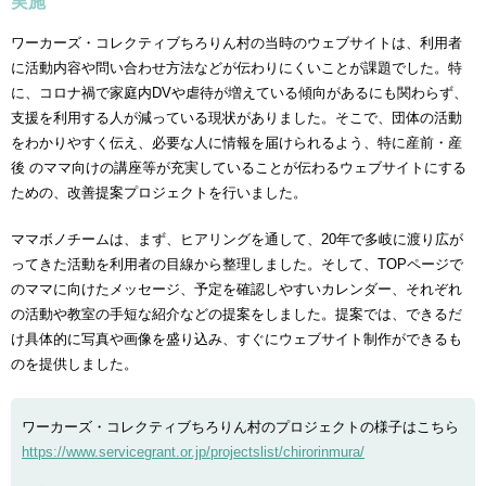
実施
ワーカーズ・コレクティブちろりん村の当時のウェブサイトは、利用者
に活動内容や問い合わせ方法などが伝わりにくいことが課題でした。特
に、コロナ禍で家庭内DVや虐待が増えている傾向があるにも関わらず、
支援を利用する人が減っている現状がありました。そこで、団体の活動
をわかりやすく伝え、必要な人に情報を届けられるよう、特に産前・産
後 のママ向けの講座等が充実していることが伝わるウェブサイトにする
ための、改善提案プロジェクトを行いました。
ママボノチームは、まず、ヒアリングを通して、20年で多岐に渡り広が
ってきた活動を利用者の目線から整理しました。そして、TOPページで
のママに向けたメッセージ、予定を確認しやすいカレンダー、それぞれ
の活動や教室の手短な紹介などの提案をしました。提案では、できるだ
け具体的に写真や画像を盛り込み、すぐにウェブサイト制作ができるも
のを提供しました。
ワーカーズ・コレクティブちろりん村のプロジェクトの様子はこちら
https://www.servicegrant.or.jp/projectslist/chirorinmura/