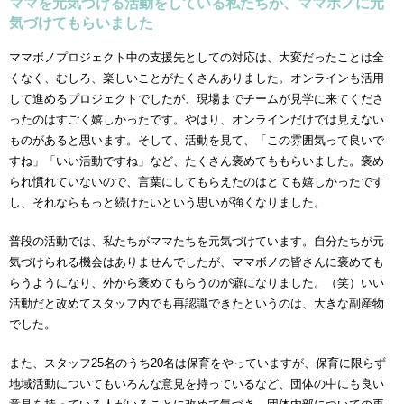
ママを元気づける活動をしている私たちが、ママボノに元
気づけてもらいました
ママボノプロジェクト中の支援先としての対応は、大変だったことは全
くなく、むしろ、楽しいことがたくさんありました。オンラインも活用
して進めるプロジェクトでしたが、現場までチームが見学に来てくださ
ったのはすごく嬉しかったです。やはり、オンラインだけでは見えない
ものがあると思います。そして、活動を見て、「この雰囲気って良いで
すね」「いい活動ですね」など、たくさん褒めてももらいました。褒め
られ慣れていないので、言葉にしてもらえたのはとても嬉しかったです
し、それならもっと続けたいという思いが強くなりました。
普段の活動では、私たちがママたちを元気づけています。自分たちが元
気づけられる機会はありませんでしたが、ママボノの皆さんに褒めても
らうようになり、外から褒めてもらうのが癖になりました。（笑）いい
活動だと改めてスタッフ内でも再認識できたというのは、大きな副産物
でした。
また、スタッフ25名のうち20名は保育をやっていますが、保育に限らず
地域活動についてもいろんな意見を持っているなど、団体の中にも良い