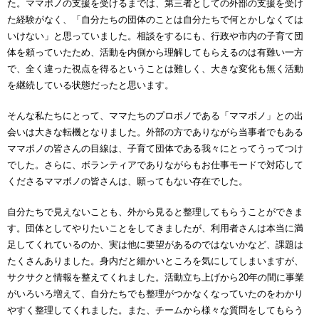
た。ママボノの支援を受けるまでは、第三者としての外部の支援を受け
た経験がなく、「自分たちの団体のことは自分たちで何とかしなくては
いけない」と思っていました。相談をするにも、行政や市内の子育て団
体を頼っていたため、活動を内側から理解してもらえるのは有難い一方
で、全く違った視点を得るということは難しく、大きな変化も無く活動
を継続している状態だったと思います。
そんな私たちにとって、ママたちのプロボノである「ママボノ」との出
会いは大きな転機となりました。外部の方でありながら当事者でもある
ママボノの皆さんの目線は、子育て団体である我々にとってうってつけ
でした。さらに、ボランティアでありながらもお仕事モードで対応して
くださるママボノの皆さんは、願ってもない存在でした。
自分たちで見えないことも、外から見ると整理してもらうことができま
す。団体としてやりたいことをしてきましたが、利用者さんは本当に満
足してくれているのか、実は他に要望があるのではないかなど、課題は
たくさんありました。身内だと細かいところを気にしてしまいますが、
サクサクと情報を整えてくれました。活動立ち上げから20年の間に事業
がいろいろ増えて、自分たちでも整理がつかなくなっていたのをわかり
やすく整理してくれました。また、チームから様々な質問をしてもらう