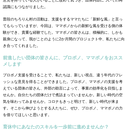
意見を持っている人がいることに改めて気づき、団体内部についての再
認識にもつながりました。
普段のちろりん村の活動は、支援をするママたちに「新鮮な風」と言っ
てもらっていますが、今回は、ママボノからの新鮮な風を受ける側の体
験ができ、貴重な経験でした。ママボノの皆さんは、積極的に、しかも
親身になって、我がことのように2か月間のプロジェクト中、私たちに向
き合ってくれました。
前進したい団体の皆さんに、プロボノ、ママボノをおスス
メします
プロボノ支援を受けることで、私たちは、新しい視点、違う年代のフレ
ッシュな意見を得ることができました。プロボノ、ママボノの支援を考
えている団体の皆さん、外部の助言によって、事業の効率化を目指しま
せんか。自分たちの団体だけで煮詰まっていませんか。新しい時代の空
気を味わってみませんか。コロナもきっと明けて、新しい時代が来ま
す。そこから伸びようとする人たちに、ぜひ、プロボノ、ママボノの力
を借りてほしいと思います。
育休中にあなたのスキルを一歩前に進めませんか？