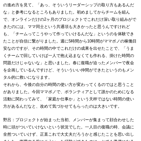
の進め方を見て、「あっ、そういうリーダーシップの取り方もあるんだ
な」と参考になるところもありました。初めましてからチームを組ん
で、オンラインだけの2ヶ月のプロジェクトでこれだけ深い取り組みがで
きたのには、ママ同士という共通項も大きかったと思うんですけれど
も、「チームってこうやって作っていけるんだな」というのを体験でき
たことが自信に繋がりました。週に5時間から10時間がママボノの稼働目
安なのですが、その時間の中でこれだけの成果を出せたことで、「うま
くチームで回していけば一人で抱え込まなくても作れる、掛けた時間の
問題だけじゃないな」と思いました。春に復職が迫ったメンバーで夜会
を企画しているんですけど、そういういい仲間ができたというのもメン
タル的に救いになります。
それから、今後の自分の時間の使い方が変わってくるのではと思うこと
がありました。今回ママボノで、ボランティアとして誰かのためになる
活動に関わってみて、「家庭か仕事か」という天秤ではない時間の使い
方があるんだなと、改めて気づかせてもらったのは大きいです。
野呂：プロジェクトが始まった当初、メンバーが集まって顔合わせした
時に頭がついていけないという状況でした。一人目の復職の時、会議に
全然ついていけず、正直これで大丈夫だろうかと感じたことを思い出し