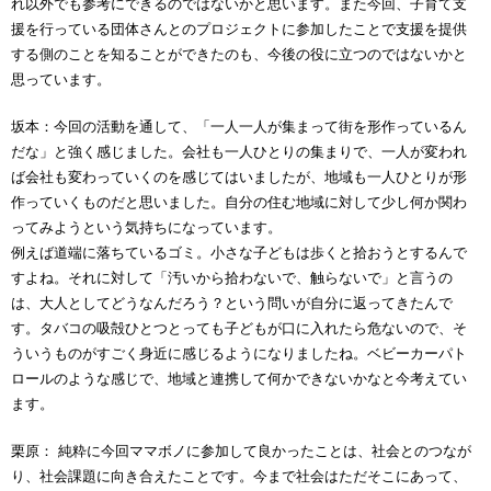
れ以外でも参考にできるのではないかと思います。また今回、子育て支
援を行っている団体さんとのプロジェクトに参加したことで支援を提供
する側のことを知ることができたのも、今後の役に立つのではないかと
思っています。
坂本：今回の活動を通して、「一人一人が集まって街を形作っているん
だな」と強く感じました。会社も一人ひとりの集まりで、一人が変われ
ば会社も変わっていくのを感じてはいましたが、地域も一人ひとりが形
作っていくものだと思いました。自分の住む地域に対して少し何か関わ
ってみようという気持ちになっています。
例えば道端に落ちているゴミ。小さな子どもは歩くと拾おうとするんで
すよね。それに対して「汚いから拾わないで、触らないで」と言うの
は、大人としてどうなんだろう？という問いが自分に返ってきたんで
す。タバコの吸殻ひとつとっても子どもが口に入れたら危ないので、そ
ういうものがすごく身近に感じるようになりましたね。ベビーカーパト
ロールのような感じで、地域と連携して何かできないかなと今考えてい
ます。
栗原： 純粋に今回ママボノに参加して良かったことは、社会とのつなが
り、社会課題に向き合えたことです。今まで社会はただそこにあって、