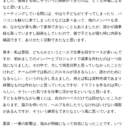
ました。復職する前にそういった経験ができたのは、とても準備になる
なと思いました。
ミーティングしている間には、やはり子どもがぐずってしまったり、パ
ソコンを触りに来てしまったりなどは多々あって、他のメンバーも含
め、なかなか落ち着いて参加できないこともありましたが、誰かが議事
録も取っていますし録画もしていたので、後で子どもが寝た時に内容を
確認できて、ありがたく活動できたなと思います。
青木：私は普段、どちらかというと一人で仕事を回すケースが多いんで
すが、初めましてのメンバーとプロジェクトで成果を作れたのは一つ自
信になりました。その中で、大して得意分野と思っていなかったことだ
けれど、チームの中では私のこのスキルが活きるらしい、誰かのために
なるらしい、というのも少し見えました。例えば私は資料作成であまり
綺麗なものは作れないと思っていたんですが、ドラフトを作るのは早い
らしい。そういった気づきを仕事に活かせるといいなと思います。
子どもを持ちながら働くには、自分のペースだけでは回せないところが
あります。協力を仰いだり、ヘルプを出したりしなければいけない場面
があるんですが、そういう練習もできたなという風に思っています。
栗原：一番の影響は、強みが明確になって自信になったことです。いつ