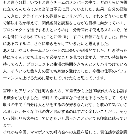
もと違う分野、いつもと違うチームのメンバーの中で、どのくらいお役
に立てるんだろうかと当初は不安に思っていました。結果、自分の経験
してきた、クライアントの課題をヒアリングして、それをどういった形
で解決するか考えて、関係各所と調整をしながら目標に向かっていく、
プロジェクトを進行する力というのは、分野問わず使えるスキルで、そ
れを身につけられていたことに気づけ、すごく自信になりました。自分
にあるスキルに、さらに磨きをかけていきたいと思えました。
あとは、やはりチームメンバーとの出会いが刺激的でした。行き詰った
時にちゃんと立ち止まって必要なことを見つけ出す人、すごい時短技を
持ってる人、プロジェクトと生活の時間をきちんとメリハリつけている
人…そういった働き方の面でも刺激を受けました。今後の仕事のパフォ
ーマンスを上げるために活かしていけたらと思っています。
宮崎：ヒアリングでは町内会の方、70歳代から上は90歳代の方とお話す
る機会がありました。初対面でも率直なご意見を下さったりして、やり
取りの中で「自分は人と話をするのが好きなんだな」と改めて気づかさ
れました。色々な年代の方とお話するのはすごく楽しいことだし、そう
いう関わりも大事にしていきたいと思ったことがとても印象に残ってい
ます。
それから今回、ママボノでの町内会への支援を通して、責任感や役割意