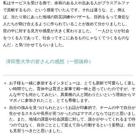
私はサービスを受ける側で、余裕のある人や志ある人がプラスアルファ
で貢献するもの、という感覚でいたんです。それは違うな、と。例え
ば、当たり前にあった地域の防災訓練やバザーも、目的をもって身近な
人たちが助け合えるように作られていることが改めて分かりましたし、
世の中に対する見方や感度が大きく変わりました。「一人ひとりが社会
をつくる人であって、社会ってそこにあるものじゃなくてつくるものな
んだ」と気づかせてもらいました。
津田塾大学の皆さんの感想（一部抜粋）
お子様も一緒に参加するインタビューは、とても新鮮で可愛らしく楽し
い時間でした。育休中は育児と家事で精一杯と思っていたのですが、そ
んな中でも何かしてみたい、異業種の人と関わりたいという理由からマ
マボノに参加されたこと、とても尊敬します。
自分の強みを見つけられたというお話が印象的で、チームの中で自分が
生かせるスキルや長所が見つかったのはママボノならではだと思いまし
た。また、地域の課題や社会課題に対して、誰かがやってくれるまで待
つのではなく、自分ごととして捉えて自ら行動するという姿勢は、自分
も見習うべきだと思いました。