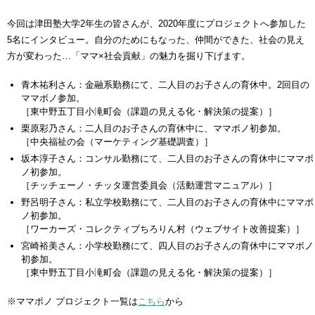
今回は津田塾大学2年生の皆さんが、2020年度にプロジェクトへ参加した
5名にインタビュー。自分のためにもなった、仲間ができた、社会の見え
方が変わった…「ママ×社会貢献」の魅力を掘り下げます。
青木祐利さん：金融系勤務にて、二人目のお子さんの育休中。2回目の
ママボノ参加。
［東中野五丁目小滝町会（課題の見える化・解決策の提案）］
栗原彩乃さん：二人目のお子さんの育休中に、ママボノ初参加。
［中央福祉の会（マーケティング基礎調査）］
坂本淳子さん：コンサル勤務にて、二人目のお子さんの育休中にママボ
ノ初参加。
［チッチェーノ・チッタ運営委員会（活動運営マニュアル）］
野呂明子さん：私立学校勤務にて、二人目のお子さんの育休中にママボ
ノ初参加。
［ワーカーズ・コレクティブちろりん村（ウェブサイト改善提案）］
宮崎裕美さん：小学校勤務にて、四人目のお子さんの育休中にママボノ
初参加。
［東中野五丁目小滝町会（課題の見える化・解決策の提案）］
※ママボノ プロジェクト一覧は
こちら
から