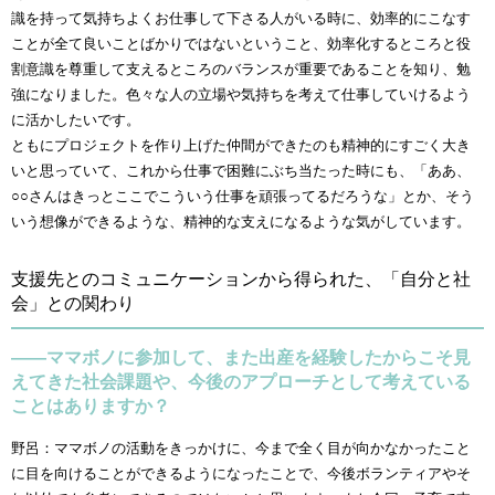
識を持って気持ちよくお仕事して下さる人がいる時に、効率的にこなす
ことが全て良いことばかりではないということ、効率化するところと役
割意識を尊重して支えるところのバランスが重要であることを知り、勉
強になりました。色々な人の立場や気持ちを考えて仕事していけるよう
に活かしたいです。
ともにプロジェクトを作り上げた仲間ができたのも精神的にすごく大き
いと思っていて、これから仕事で困難にぶち当たった時にも、「ああ、
○○さんはきっとここでこういう仕事を頑張ってるだろうな」とか、そう
いう想像ができるような、精神的な支えになるような気がしています。
支援先とのコミュニケーションから得られた、「自分と社
会」との関わり
――ママボノに参加して、また出産を経験したからこそ見
えてきた社会課題や、今後のアプローチとして考えている
ことはありますか？
野呂：ママボノの活動をきっかけに、今まで全く目が向かなかったこと
に目を向けることができるようになったことで、今後ボランティアやそ