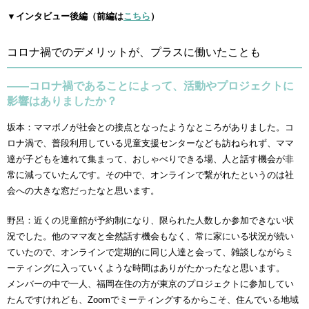
▼インタビュー後編（前編は
こちら
）
コロナ禍でのデメリットが、プラスに働いたことも
――コロナ禍であることによって、活動やプロジェクトに
影響はありましたか？
坂本：ママボノが社会との接点となったようなところがありました。コ
ロナ渦で、普段利用している児童支援センターなども訪ねられず、ママ
達が子どもを連れて集まって、おしゃべりできる場、人と話す機会が非
常に減っていたんです。その中で、オンラインで繋がれたというのは社
会への大きな窓だったなと思います。
野呂：近くの児童館が予約制になり、限られた人数しか参加できない状
況でした。他のママ友と全然話す機会もなく、常に家にいる状況が続い
ていたので、オンラインで定期的に同じ人達と会って、雑談しながらミ
ーティングに入っていくような時間はありがたかったなと思います。
メンバーの中で一人、福岡在住の方が東京のプロジェクトに参加してい
たんですけれども、Zoomでミーティングするからこそ、住んでいる地域